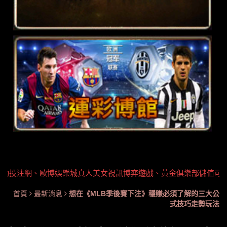
運動投注網、歐博娛樂城真人美女視訊博弈遊戲、黃金俱樂部儲值可
首頁
最新消息
想在《MLB季後賽下注》穩賺必須了解的三大公
式技巧走勢玩法